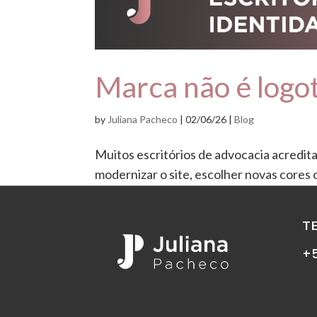
Marca não é logo
by
Juliana Pacheco
|
02/06/26
|
Blog
Muitos escritórios de advocacia acredita
modernizar o site, escolher novas cores 
marca não é logotipo. O logotipo é apena
T
+5