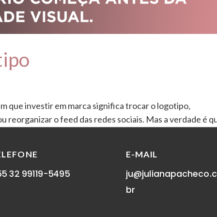
tipo
m que investir em marca significa trocar o logotipo,
ou reorganizar o feed das redes sociais. Mas a verdade é q
s um dos elementos visuais que...
ELEFONE
E-MAIL
5 32 99119-5495
ju@julianapacheco.
br