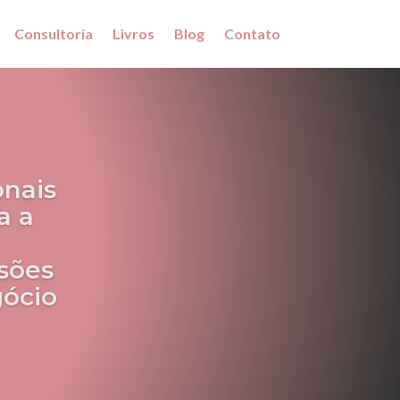
Consultoria
Livros
Blog
Contato
onais
a a
sões
gócio