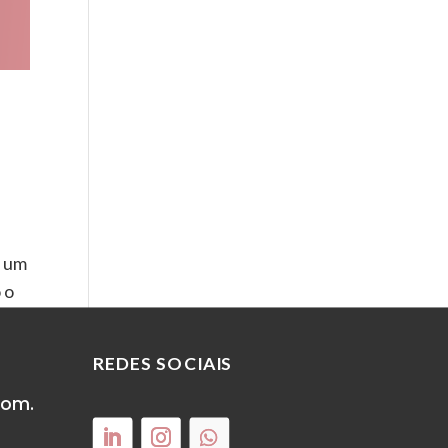
u um
 o
REDES SOCIAIS
com.