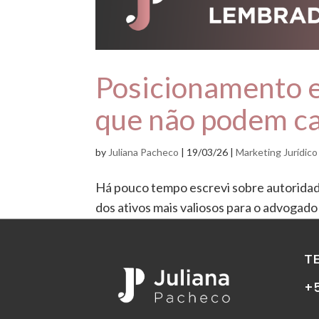
Posicionamento e
que não podem c
by
Juliana Pacheco
|
19/03/26
|
Marketing Jurídico
Há pouco tempo escrevi sobre autoridade
dos ativos mais valiosos para o advoga
mercado passa a enxergar naquele nome s
T
+5