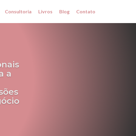
Consultoria
Livros
Blog
Contato
onais
a a
sões
gócio