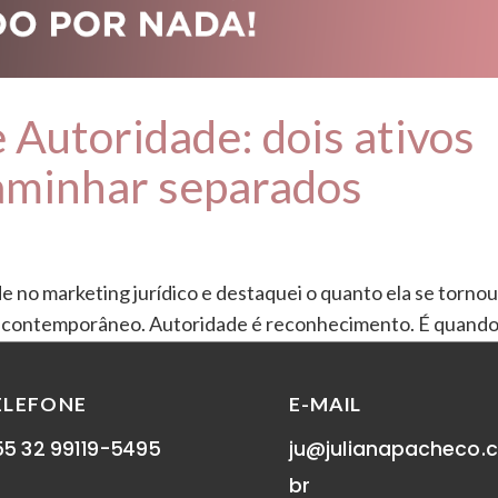
 Autoridade: dois ativos
aminhar separados
 no marketing jurídico e destaquei o quanto ela se torno
do contemporâneo. Autoridade é reconhecimento. É quando
egurança técnica, consistência...
ELEFONE
E-MAIL
5 32 99119-5495
ju@julianapacheco.
br