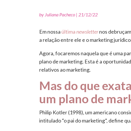
by
Juliana Pacheco
|
21/12/22
Em nossa
última
newsletter
nos debruçamo
a relação entre ele e o marketing jurídico
Agora, focaremos naquela que é uma par
plano de marketing. Esta é a oportunidad
relativos ao marketing.
Mas do que exat
um plano de mar
Philip Kotler (1998), um americano cons
intitulado “o pai do marketing”, define 