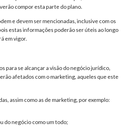
everão compor esta parte do plano.
odem e devem ser mencionadas, inclusive com os
ois estas informações poderão ser úteis ao longo
á em vigor.
s para se alcançar a visão do negócio jurídico,
serão afetados com o marketing, aqueles que este
das, assim como as de marketing, por exemplo:
 ou do negócio como um todo;