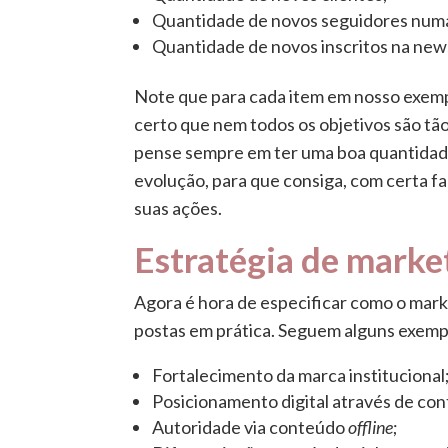
Quantidade de novos seguidores numa 
Quantidade de novos inscritos na news
Note que para cada item em nosso exemp
certo que nem todos os objetivos são tão
pense sempre em ter uma boa quantidad
evolução, para que consiga, com certa f
suas ações.
Estratégia de marke
Agora é hora de especificar como o mark
postas em prática. Seguem alguns exemp
Fortalecimento da marca institucional
Posicionamento digital através de co
Autoridade via conteúdo
offline
;