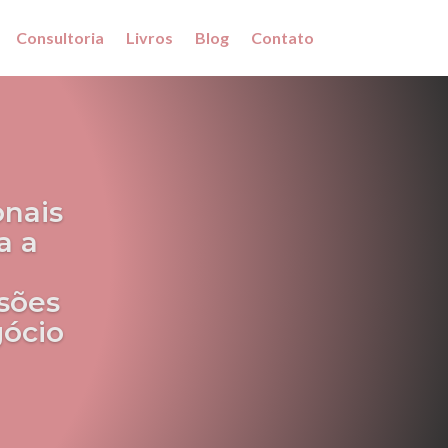
Consultoria
Livros
Blog
Contato
onais
a a
sões
gócio