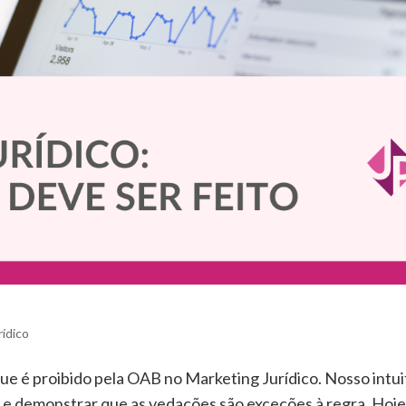
rídico
que é proibido pela OAB no Marketing Jurídico. Nosso intui
o e demonstrar que as vedações são exceções à regra. Hoje