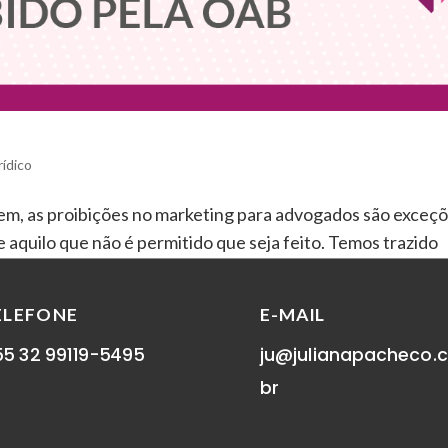
rídico
zem, as proibições no marketing para advogados são exceç
e aquilo que não é permitido que seja feito. Temos trazido
de e do que deve ser feito no...
ELEFONE
E-MAIL
5 32 99119-5495
ju@julianapacheco.
br