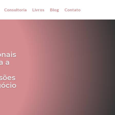
Consultoria
Livros
Blog
Contato
onais
a a
sões
gócio