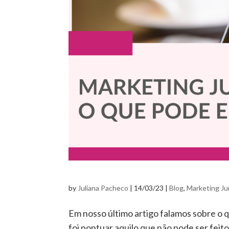
by
Juliana Pacheco
|
14/03/23
|
Blog
,
Marketing Ju
Em nosso último artigo falamos sobre o 
foi pontuar aquilo que não pode ser feit