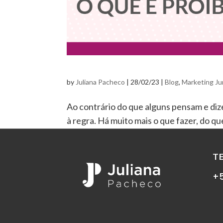
by
Juliana Pacheco
|
28/02/23
|
Blog
,
Marketing Ju
Ao contrário do que alguns pensam e di
à regra. Há muito mais o que fazer, do qu
quinzenalmente muitos insights do que po
T
+5