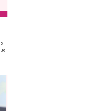
ao
que