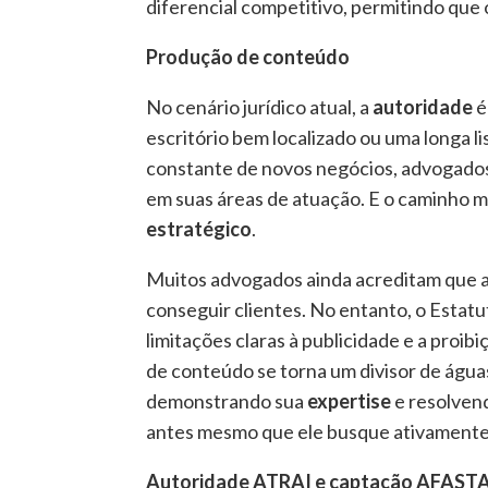
diferencial competitivo, permitindo qu
Produção de conteúdo
No cenário jurídico atual, a
autoridade
é
escritório bem localizado ou uma longa lis
constante de novos negócios, advogado
em suas áreas de atuação. E o caminho ma
estratégico
.
Muitos advogados ainda acreditam que a 
conseguir clientes. No entanto, o Esta
limitações claras à publicidade e a proib
de conteúdo se torna um divisor de águas.
demonstrando sua
expertise
e resolvend
antes mesmo que ele busque ativamente
Autoridade ATRAI e captação AFAST