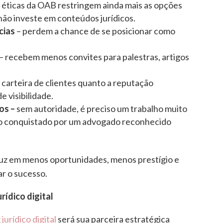
s éticas da OAB restringem ainda mais as opções
não investe em conteúdos jurídicos.
cias
– perdem a chance de se posicionar como
– recebem menos convites para palestras, artigos
 carteira de clientes quanto a reputação
e visibilidade.
os –
sem autoridade, é preciso um trabalho muito
o conquistado por um advogado reconhecido
duz em menos oportunidades, menos prestígio e
r o sucesso.
rídico digital
urídico digital
será sua parceira estratégica