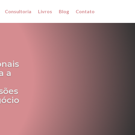
Consultoria
Livros
Blog
Contato
onais
a a
sões
gócio