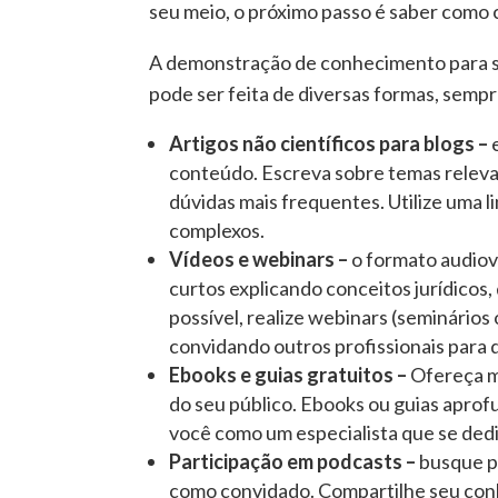
seu meio, o próximo passo é saber como 
A demonstração de conhecimento para s
pode ser feita de diversas formas, sempr
Artigos não científicos para blogs –
conteúdo. Escreva sobre temas releva
dúvidas mais frequentes. Utilize uma 
complexos.
Vídeos e webinars –
o formato audiov
curtos explicando conceitos jurídicos
possível, realize webinars (seminário
convidando outros profissionais para 
Ebooks e guias gratuitos –
Ofereça m
do seu público. Ebooks ou guias apro
você como um especialista que se dedi
Participação em podcasts –
busque po
como convidado. Compartilhe seu con