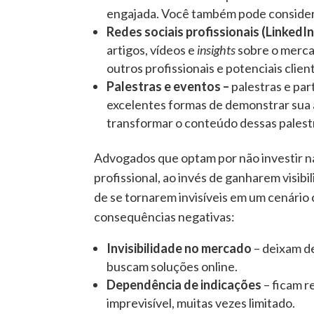
engajada. Você também pode considerar
Redes sociais profissionais (LinkedIn
artigos, vídeos e
insights
sobre o mercad
outros profissionais e potenciais clien
Palestras e eventos –
palestras e par
excelentes formas de demonstrar sua 
transformar o conteúdo dessas palestr
Advogados que optam por não investir na
profissional, ao invés de ganharem visibi
de se tornarem invisíveis em um cenário 
consequências negativas:
Invisibilidade no mercado
– deixam de
buscam soluções online.
Dependência de indicações
– ficam r
imprevisível, muitas vezes limitado.